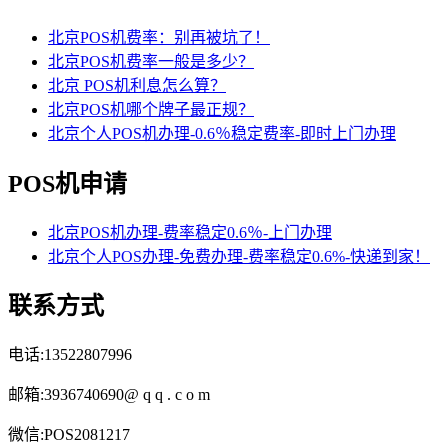
北京POS机费率：别再被坑了！
北京POS机费率一般是多少？
北京 POS机利息怎么算？
北京POS机哪个牌子最正规？
北京个人POS机办理-0.6％稳定费率-即时上门办理
POS机申请
北京POS机办理-费率稳定0.6％-上门办理
北京个人POS办理-免费办理-费率稳定0.6%-快递到家！
联系方式
电话:13522807996
邮箱:3936740690@ q q . c o m
微信:POS2081217