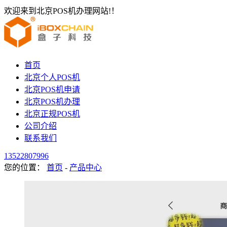
欢迎来到北京POS机办理网站!！
首页
北京个人POS机
北京POS机申请
北京POS机办理
北京正规POS机
公司介绍
联系我们
13522807996
您的位置：
首页
-
产品中心